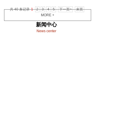
共 40 条记录
1
2
3
4
5
下一页>
末页
MORE +
新闻中心
News center
喜报丨中城盛强两个项目荣获202......
2024-11-29
全市建设工地文明施工工作简报-中......
2023-05-23
梦在脚下，职等你来--2023年......
2023-03-04
公司喜报｜武汉盛强工程咨询有限公......
2022-12-27