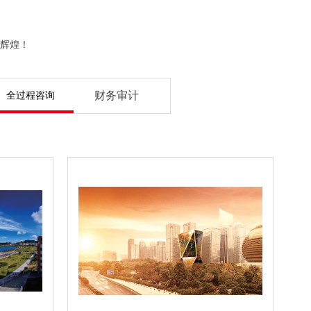
辉煌！
财务审计
全过程咨询