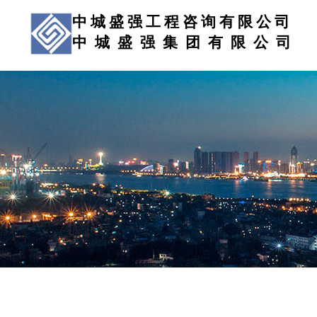
中城盛强工程咨询有限公司
中城盛强
集团有限公司