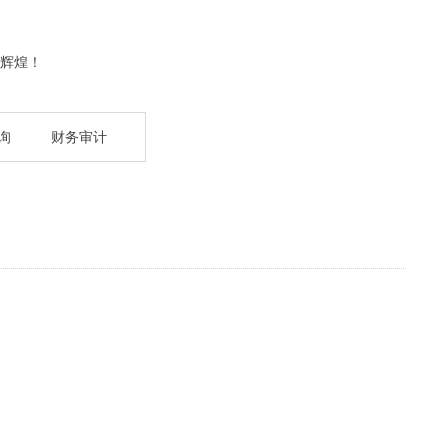
辉煌！
询
财务审计