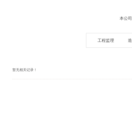
本公司
工程监理
造
暂无相关记录！