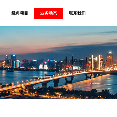
经典项目
业务动态
联系我们