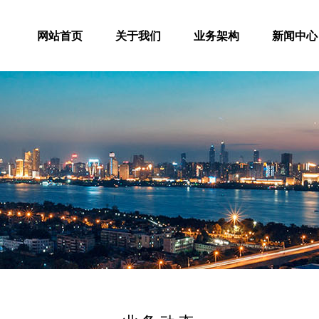
网站首页
关于我们
业务架构
新闻中心